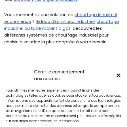
Vous recherchez une solution de
chauffage industriel
économique
?
Rideau d’air chaud industriel
,
chauffage
industriel au tube radiant à gaz
, découvrez les
différents systèmes de chauffage industriel pour
choisir la solution la plus adaptée à votre besoin.
Gérer le consentement
aux cookies
Pour offrir les meilleures expériences, nous utilisons des
Blog
Cookies
CGU
technologies telles que les cookies pour stocker et/ou accéder aux
Politique De Confidentialité
informations des appareils. Le fait de consentir à ces technologies
nous permettra de traiter des données telles que le comportement
Ce site est en partenariat avec différents sites de
de navigation ou les ID uniques sur ce site. Le fait de ne pas
consentir ou de retirer son consentement peut avoir un effet négatif
vente de produits : Amazon.fr, Fnac.com, Castorama,
sur certaines caractéristiques et fonctions.
Leroy Merlin, Mano Mano, Darty, certains des articles