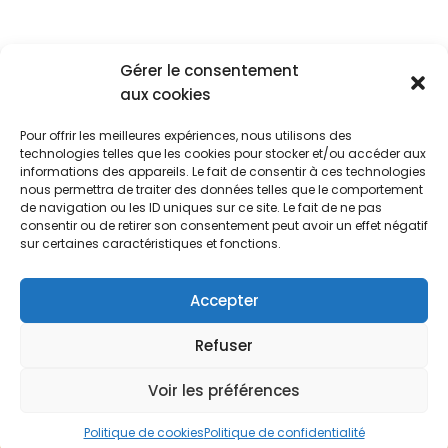
Gérer le consentement
aux cookies
Pour offrir les meilleures expériences, nous utilisons des
Blog
Cookies
CGU
technologies telles que les cookies pour stocker et/ou accéder aux
Politique De Confidentialité
informations des appareils. Le fait de consentir à ces technologies
nous permettra de traiter des données telles que le comportement
Ce site est en partenariat avec différents sites de
de navigation ou les ID uniques sur ce site. Le fait de ne pas
consentir ou de retirer son consentement peut avoir un effet négatif
vente de produits : Amazon.fr, Fnac.com, Castorama,
sur certaines caractéristiques et fonctions.
Leroy Merlin, Mano Mano, Darty, certains des articles
présents sur ce site peuvent avoir une valeur
Accepter
promotionnelle. Les articles contiennent des liens
d’affiliations redirigeant sur le site Amazon.fr. En tant
Refuser
que Partenaire Amazon, l'entreprise Pierrot qui détient
ce site réalise un bénéfice sur les achats remplissant
Voir les préférences
les conditions requises.
Politique de cookies
Politique de confidentialité
Neve
| Propulsé par
WordPress