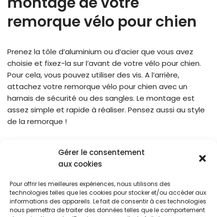
montage de votre
remorque vélo pour chien
Prenez la tôle d’aluminium ou d’acier que vous avez
choisie et fixez-la sur l’avant de votre vélo pour chien.
Pour cela, vous pouvez utiliser des vis. A l’arrière,
attachez votre remorque vélo pour chien avec un
harnais de sécurité ou des sangles. Le montage est
assez simple et rapide à réaliser. Pensez aussi au style
de la remorque !
Vous avez maintenant la possibilité de partir en balade
Gérer le consentement
avec votre chien et en toute sécurité !
aux cookies
Pour offrir les meilleures expériences, nous utilisons des
Blog
Cookies
CGU
technologies telles que les cookies pour stocker et/ou accéder aux
Politique De Confidentialité
informations des appareils. Le fait de consentir à ces technologies
nous permettra de traiter des données telles que le comportement