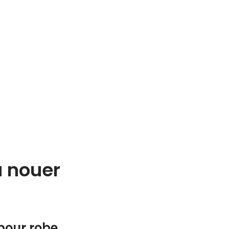
à nouer
 pour robe