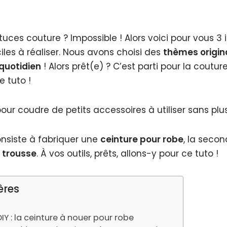
tuces couture ? Impossible ! Alors voici pour vous 3
ciles à réaliser. Nous avons choisi des
thèmes origin
 quotidien
! Alors prêt(e) ? C’est parti pour la coutur
e tuto !
our coudre de petits accessoires à utiliser sans plus
onsiste à fabriquer une
ceinture pour robe
, la secon
 trousse
. À vos outils, prêts, allons-y pour ce tuto !
ères
IY : la ceinture à nouer pour robe