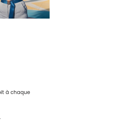
oit à chaque
.