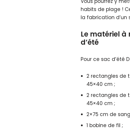
Vous pourrez y mett
habits de plage ! Ce
la fabrication d’un 
Le matériel à
d’été
Pour ce sac d’été DIY
2 rectangles de t
45×40 cm ;
2 rectangles de t
45×40 cm ;
2×75 cm de sangl
1 bobine de fil ;