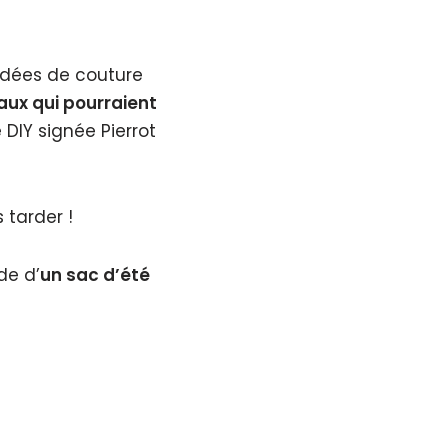
 idées de couture
aux qui pourraient
e DIY signée Pierrot
 tarder !
de d’
un sac d’été