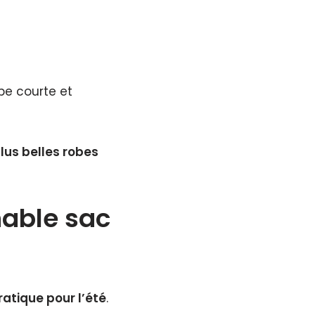
be courte et
lus belles robes
nable sac
pratique pour l’été
.