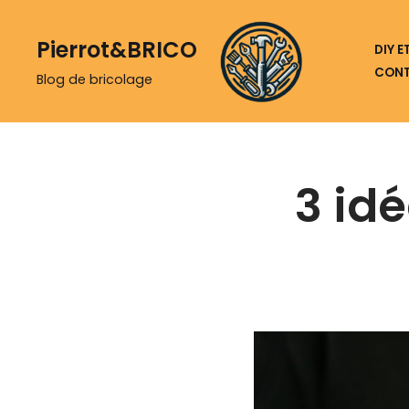
Pierrot&BRICO
Aller
DIY 
CON
au
Blog de bricolage
contenu
3 id