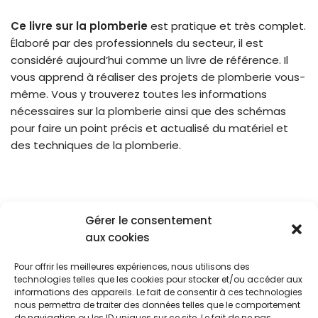
Ce livre sur la plomberie
est pratique et très complet.
Élaboré par des professionnels du secteur, il est
considéré aujourd’hui comme un livre de référence. Il
vous apprend à réaliser des projets de plomberie vous-
même. Vous y trouverez toutes les informations
nécessaires sur la plomberie ainsi que des schémas
pour faire un point précis et actualisé du matériel et
des techniques de la plomberie.
Gérer le consentement
aux cookies
Pour offrir les meilleures expériences, nous utilisons des
Blog
Cookies
CGU
technologies telles que les cookies pour stocker et/ou accéder aux
Politique De Confidentialité
informations des appareils. Le fait de consentir à ces technologies
nous permettra de traiter des données telles que le comportement
de navigation ou les ID uniques sur ce site. Le fait de ne pas