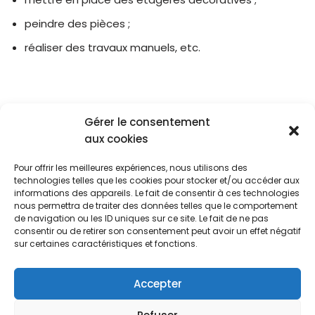
peindre des pièces ;
réaliser des travaux manuels, etc.
Gérer le consentement
aux cookies
Pour offrir les meilleures expériences, nous utilisons des
Blog
Cookies
CGU
technologies telles que les cookies pour stocker et/ou accéder aux
Politique De Confidentialité
informations des appareils. Le fait de consentir à ces technologies
nous permettra de traiter des données telles que le comportement
Ce site est en partenariat avec différents sites de
de navigation ou les ID uniques sur ce site. Le fait de ne pas
consentir ou de retirer son consentement peut avoir un effet négatif
vente de produits : Amazon.fr, Fnac.com, Castorama,
sur certaines caractéristiques et fonctions.
Leroy Merlin, Mano Mano, Darty, certains des articles
présents sur ce site peuvent avoir une valeur
Accepter
promotionnelle. Les articles contiennent des liens
d’affiliations redirigeant sur le site Amazon.fr. En tant