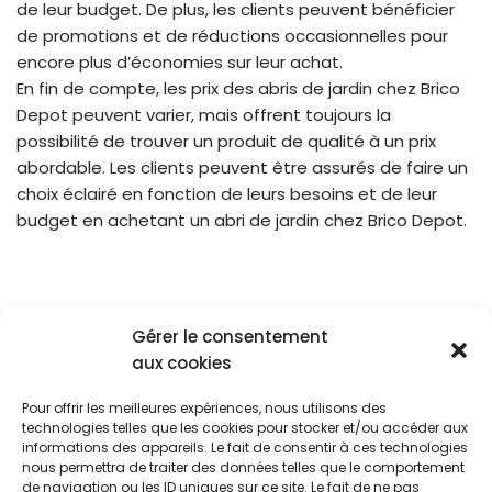
de leur budget. De plus, les clients peuvent bénéficier
de promotions et de réductions occasionnelles pour
encore plus d’économies sur leur achat.
En fin de compte, les prix des abris de jardin chez Brico
Depot peuvent varier, mais offrent toujours la
possibilité de trouver un produit de qualité à un prix
abordable. Les clients peuvent être assurés de faire un
choix éclairé en fonction de leurs besoins et de leur
budget en achetant un abri de jardin chez Brico Depot.
Gérer le consentement
aux cookies
Pour offrir les meilleures expériences, nous utilisons des
Blog
Cookies
CGU
technologies telles que les cookies pour stocker et/ou accéder aux
Politique De Confidentialité
informations des appareils. Le fait de consentir à ces technologies
nous permettra de traiter des données telles que le comportement
Ce site est en partenariat avec différents sites de
de navigation ou les ID uniques sur ce site. Le fait de ne pas