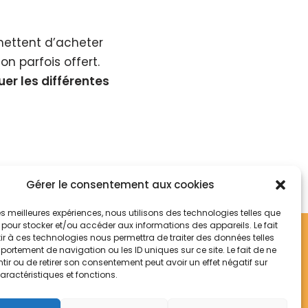
mettent d’acheter
on parfois offert.
er les différentes
Gérer le consentement aux cookies
 les meilleures expériences, nous utilisons des technologies telles que
 pour stocker et/ou accéder aux informations des appareils. Le fait
ies
CGU
Politique De Confidentialité
r à ces technologies nous permettra de traiter des données telles
ortement de navigation ou les ID uniques sur ce site. Le fait de ne
om, Castorama, Leroy Merlin, Mano Mano,
ir ou de retirer son consentement peut avoir un effet négatif sur
aractéristiques et fonctions.
e. Les articles contiennent des liens
 Pierrot qui détient ce site réalise un