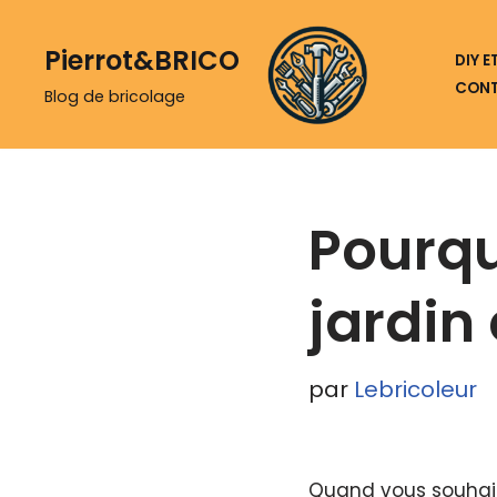
Pierrot&BRICO
Aller
DIY 
CON
au
Blog de bricolage
contenu
Pourqu
jardin 
par
Lebricoleur
Quand vous souhaite