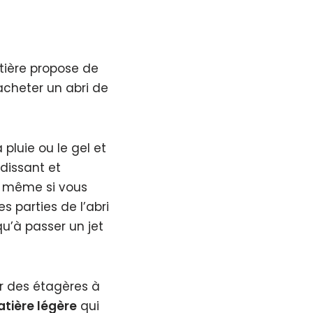
tière propose de
cheter un abri de
 pluie ou le gel et
ndissant et
r, même si vous
s parties de l’abri
qu’à passer un jet
er des étagères à
tière légère
qui