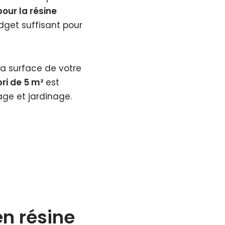
pour la résine
get suffisant pour
la surface de votre
ri de 5 m²
est
lage et jardinage.
en résine