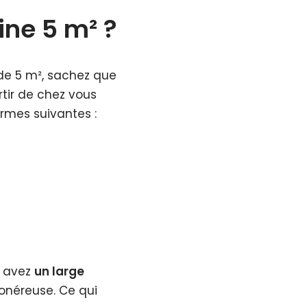
ine 5 m² ?
de 5 m², sachez que
tir de chez vous
ormes suivantes :
s avez
un large
 onéreuse. Ce qui