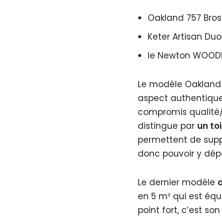
Oakland 757 Bross
Keter Artisan Duo
le Newton WOODI
Le modèle Oakland B
aspect authentique 
compromis qualité/p
distingue par
un toi
permettent de suppo
donc pouvoir y dépo
Le dernier modèle
d
en 5 m² qui est équ
point fort, c’est so