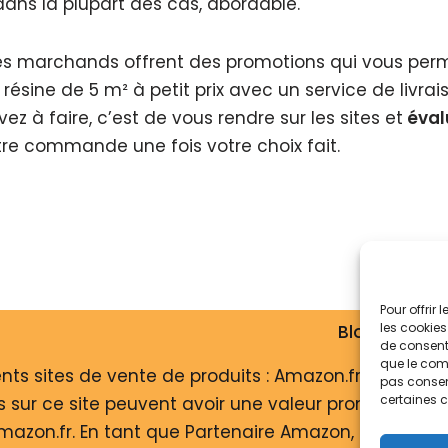
, dans la plupart des cas, abordable.
tes marchands offrent des promotions qui vous per
 résine de 5 m² à petit prix avec un service de livrais
z à faire, c’est de vous rendre sur les sites et
évalu
re commande une fois votre choix fait.
Pour offrir
les cookies
Blog
Cook
de consenti
que le comp
ents sites de vente de produits : Amazon.fr, Fnac.c
pas consent
certaines c
s sur ce site peuvent avoir une valeur promotionnell
 Amazon.fr. En tant que Partenaire Amazon, l'entreprise